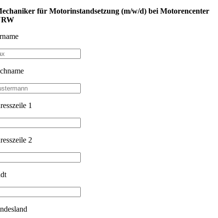
echaniker für Motorinstandsetzung (m/w/d) bei Motorencenter
NRW
rname
chname
resszeile 1
resszeile 2
adt
ndesland