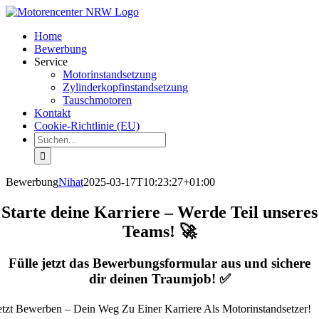
Zum
Inhalt
Home
springen
Bewerbung
Service
Motorinstandsetzung
Zylinderkopfinstandsetzung
Tauschmotoren
Kontakt
Cookie-Richtlinie (EU)
Suche
nach:
Bewerbung
Nihat
2025-03-17T10:23:27+01:00
Starte deine Karriere – Werde Teil unseres
Teams! 🚀
Fülle jetzt das Bewerbungsformular aus und sichere
dir deinen Traumjob! ✅
etzt Bewerben – Dein Weg Zu Einer Karriere Als Motorinstandsetzer!